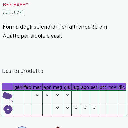
BEE HAPPY
COD.
07711
Forma degli splendidi fiori alti circa 30 cm.
Adatto per aiuole e vasi.
Dosi di prodotto
gen
feb
mar
apr
mag
giu
lug
ago
set
ott
nov
dic
°
°
°
°
°
°
°
°
°