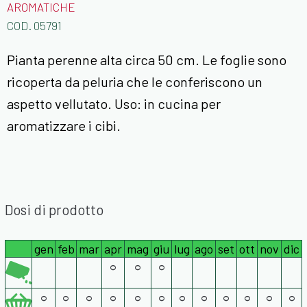
AROMATICHE
COD.
05791
Pianta perenne alta circa 50 cm. Le foglie sono
ricoperta da peluria che le conferiscono un
aspetto vellutato. Uso: in cucina per
aromatizzare i cibi.
Dosi di prodotto
gen
feb
mar
apr
mag
giu
lug
ago
set
ott
nov
dic
°
°
°
°
°
°
°
°
°
°
°
°
°
°
°